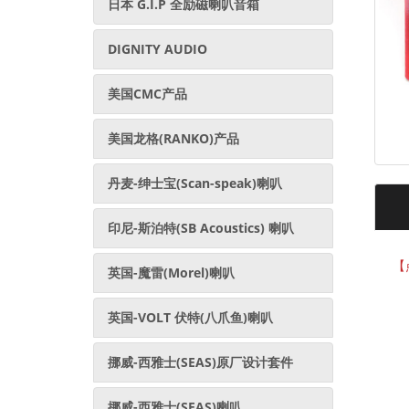
日本 G.I.P 全励磁喇叭音箱
DIGNITY AUDIO
美国CMC产品
美国龙格(RANKO)产品
丹麦-绅士宝(Scan-speak)喇叭
印尼-斯泊特(SB Acoustics) 喇叭
【
英国-魔雷(Morel)喇叭
英国-VOLT 伏特(八爪鱼)喇叭
挪威-西雅士(SEAS)原厂设计套件
挪威-西雅士(SEAS)喇叭