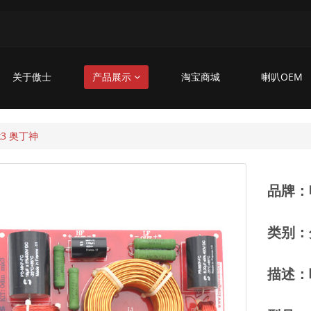
关于傲士
产品展示
淘宝商城
喇叭OEM
k3 奥丁神
品牌：
类别：
描述：