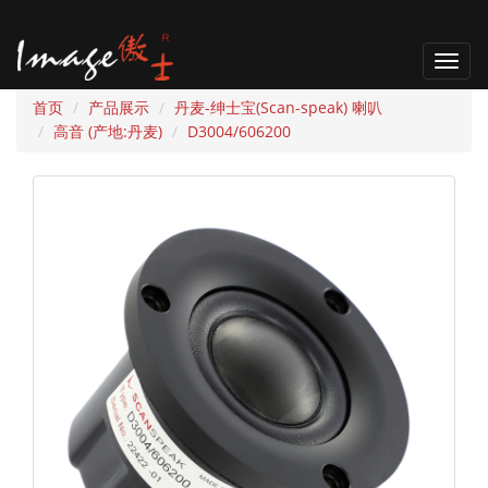
T
o
首页
产品展示
丹麦-绅士宝(Scan-speak) 喇叭
g
高音 (产地:丹麦)
D3004/606200
g
l
e
n
a
v
i
g
a
t
i
o
n