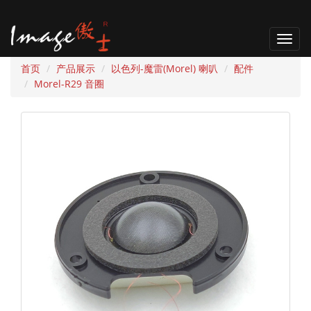
T
o
首页
产品展示
以色列-魔雷(Morel) 喇叭
配件
g
Morel-R29 音圈
g
l
e
n
a
v
i
g
a
t
i
o
n