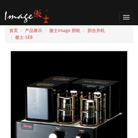
T
o
首页
产品展示
傲士Image 胆机
胆合并机
g
傲士-SE8
g
l
e
n
a
v
i
g
a
t
i
o
n