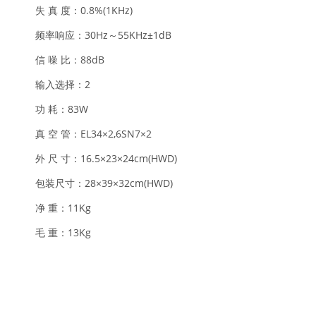
失 真 度：0.8%(1KHz)
频率响应：30Hz～55KHz±1dB
信 噪 比：88dB
输入选择：2
功 耗：83W
真 空 管：EL34×2,6SN7×2
外 尺 寸：16.5×23×24cm(HWD)
包装尺寸：28×39×32cm(HWD)
净 重：11Kg
毛 重：13Kg