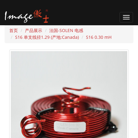
T
o
首页
产品展示
法国-SOLEN 电感
g
S16 单支线径1.29 (产地:Canada)
S16 0.30 mH
g
l
e
n
a
v
i
g
a
t
i
o
n