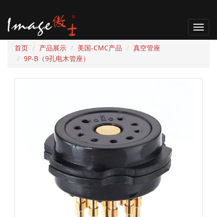
T
o
首页
产品展示
美国-CMC产品
真空管座
g
9P-B（9孔电木管座）
g
l
e
n
a
v
i
g
a
t
i
o
n